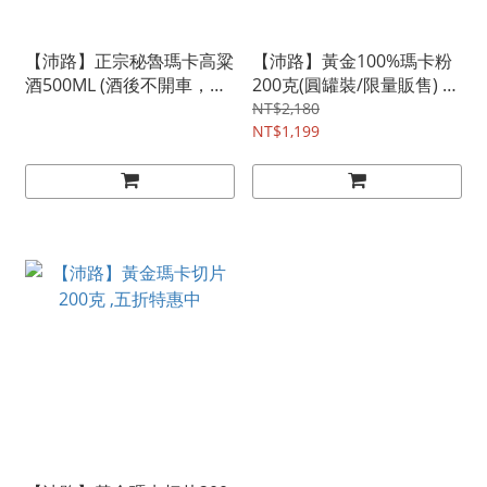
【沛路】正宗秘魯瑪卡高粱
【沛路】黃金100%瑪卡粉
酒500ML (酒後不開車，安
200克(圓罐裝/限量販售) 55
全有保障)
折!!!
NT$2,180
NT$1,199